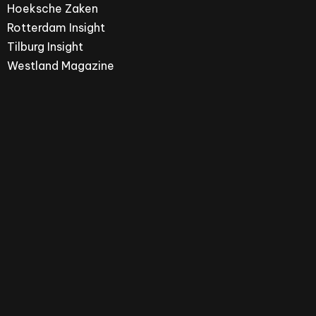
Hoeksche Zaken
Rotterdam Insight
Tilburg Insight
Westland Magazine
Hoeksche Zaken is een merk van ZPRESS Media
Group