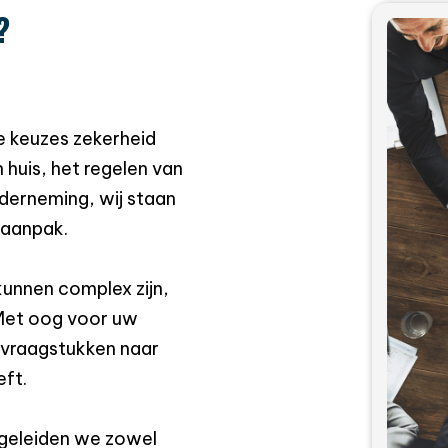
?
e keuzes zekerheid
 huis, het regelen van
derneming, wij staan
 aanpak.
 kunnen complex zijn,
 Met oog voor uw
 vraagstukken naar
eft.
egeleiden we zowel