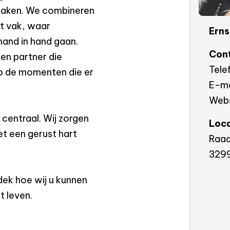
e zaken. We combineren
et vak, waar
Erns
 hand in hand gaan.
Con
ken partner die
Tele
op de momenten die er
E-ma
Webs
centraal. Wij zorgen
Loca
et een gerust hart
Raad
329
ek hoe wij u kunnen
t leven.