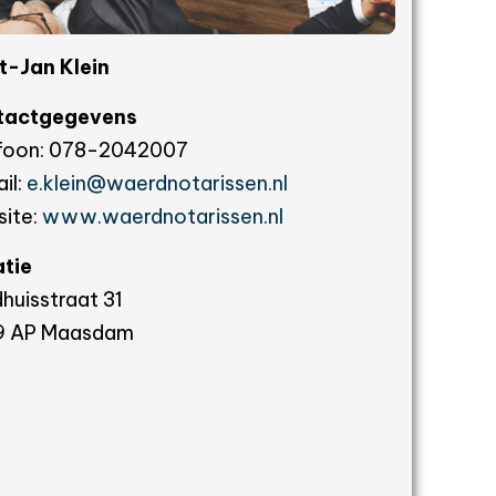
t-Jan Klein
tactgegevens
foon: 078-2042007
il:
e.klein@waerdnotarissen.nl
ite:
www.waerdnotarissen.nl
tie
huisstraat 31
9 AP Maasdam