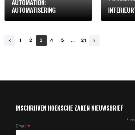
AUTOMATION:
AUTOMATISERING
INTERIEU
1
2
3
4
5
…
21
INSCHRIJVEN HOEKSCHE ZAKEN NIEUWSBRIEF
*
verp
*
Email