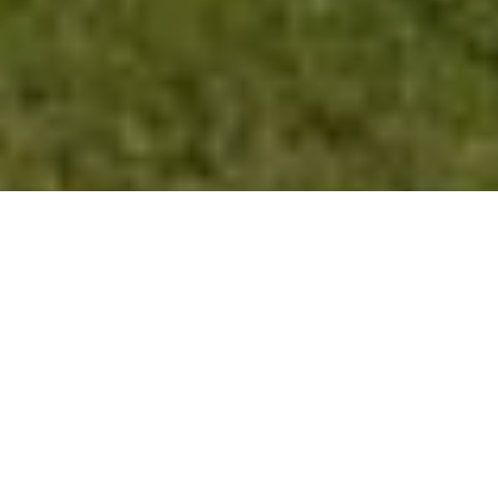
Een dag op stap in de Hoeksche Waard, op
zoek naar nieuwe fashion en ondertussen
genieten van fijne gastvrijheid, goede hulp en
een heerlijk kopje koffie of thee tijdens of na