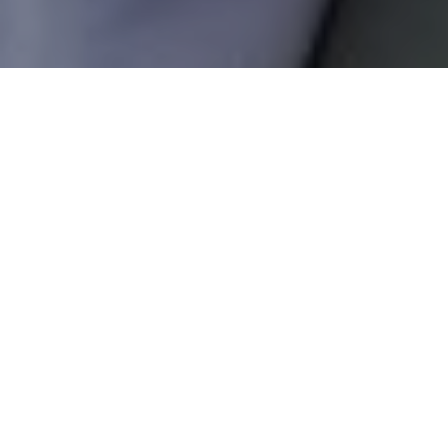
Wist jij dat je vanuit ontspanning betere
keuzes kunt maken? Toch is ontspanning niet
vanzelfsprekend. Als ondernemer of
zelfstandige sta je eigenlijk altijd ‘aan’, maak
je belangrijke keuzes en komen er vaak
stressvolle situaties op je pad. En juist dan is
ontspanning vaak niet in een oogwenk
gerealiseerd! En hier komt yoga om de hoek