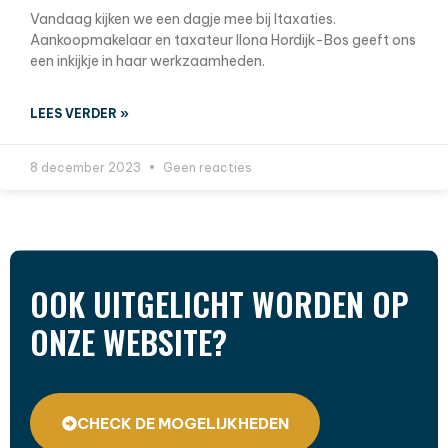
Vandaag kijken we een dagje mee bij Itaxaties.
Aankoopmakelaar en taxateur Ilona Hordijk-Bos geeft ons
een inkijkje in haar werkzaamheden.
LEES VERDER »
8 december 2023
Geen reacties
OOK UITGELICHT WORDEN OP
ONZE WEBSITE?
CHECK DE MOGELIJKHEDEN