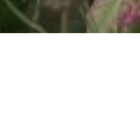
In warme periodes is het belangrijk om de tuin
voldoende water te geven. Maar hoeveel water
en wanneer geef je water aan de planten in je
tuin?
FEITEN EN FABELS OVER DE