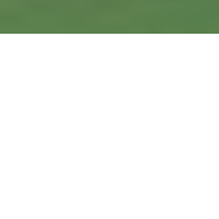
Je wilt als bedrijf vooruit. Jezelf laten zien
met zichtbare acties, zoals campagnes,
nieuwsbrieven of recruitment marketing.
Logisch, want niks doen, voelt als stilstaan.
Maar dit soort acties werken alleen als de
basis klopt. Effectieve marketing begint met
een sterke merkstrategie: eerst bouwen aan
een stevig fundament, dan presteren.