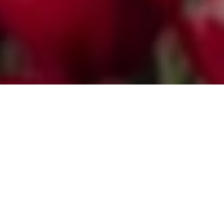
“We hechten veel waarde aan een eerlijk
advies, persoonlijk contact, transparantie en
een goede bereikbaarheid. Dus hoe
innovatief en vooruitstrevend we als