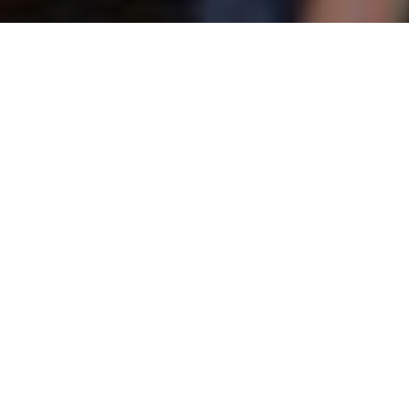
Sinds begin van dit jaar opereren Ruud
Gevers en Jan van Eijk onder hun eigen label
‘OptiFin’’. Hiermee komt er na bijna tien jaar
een einde aan hun samenwerking met
franchisegever Credion. Voor klanten
verandert er niks. Het credo van de heren
blijft: “sterk geadviseerd, optimaal
gefinancierd.”