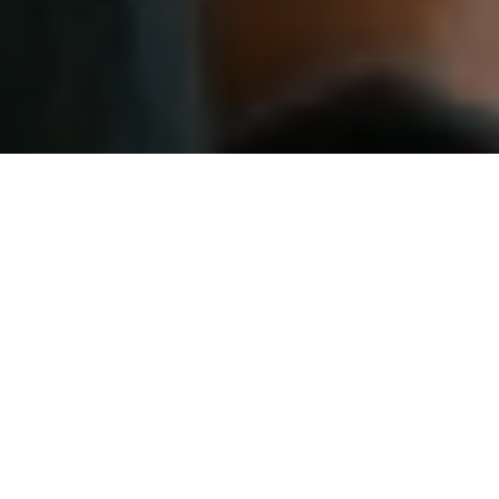
Wij zijn Onest. Aangenaam kennis te maken!
Bij Onest houden we ons dagelijks bezig met
alle vormen van online marketing. Met ons
team van specialisten ontwerpen en bouwen
we websites en werken we aan je online