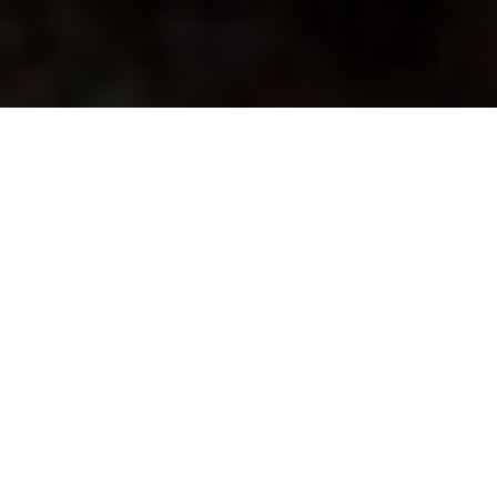
PLOTS ONTSTAAT ER EEN
‘LUXEPROBLEEM’
Opmerkelijk veel ondernemers hebben in de
afgelopen jaren ‘het stokje overgedragen’ aan
een opvolger, al dan niet vanuit de familie. De