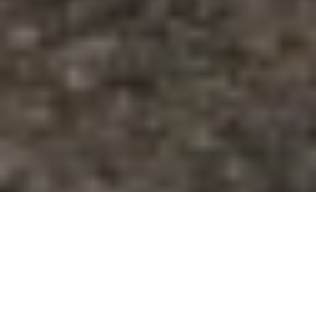
In Westmaas staat het hoofdkantoor van MP