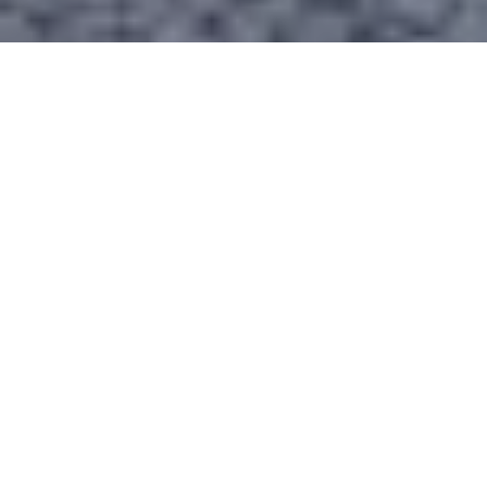
Time Out
is al jaren een begrip in de regio als
het gaat om het organiseren van feesten en
events. Dat doen ze nog steeds, maar wel op
een iets andere manier. Waar ze vroeger zelf
uren in de keuken stonden voor een buffet,
laten ze dit nu over aan hun strategische
partners. “Ieder zijn specialiteit”, vindt
Algemeen Directeur Koos van Oudheusden.
“Wij zijn goed in het organiseren en