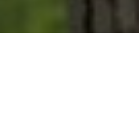
“Veiligheid is onze niche maar raakt ons
allemaal.” Het zijn de duidelijke woorden van
Mark Sturrus. Samen met Heleen van Pelt
vormt hij het management van ArboXL. Het
meest complete training- en adviesbureau
op het gebied van Safety, Health,